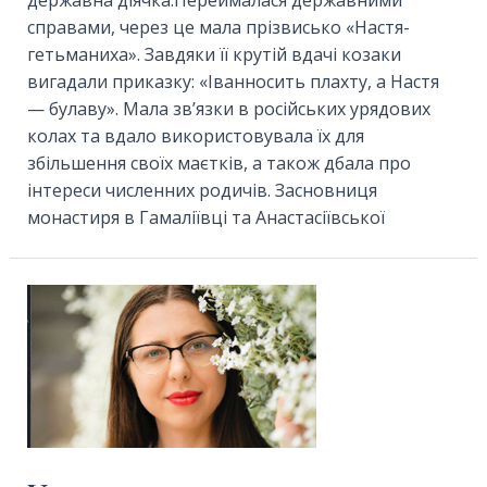
справами, через це мала прізвисько «Настя-
гетьманиха». Завдяки її крутій вдачі козаки
вигадали приказку: «Іванносить плахту, а Настя
— булаву». Мала зв’язки в російських урядових
колах та вдало використовувала їх для
збільшення своїх маєтків, а також дбала про
інтереси численних родичів. Засновниця
монастиря в Гамаліївці та Анастасіївської