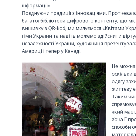
інформації».
Поєднуючи традиції з інноваціями, Протчева в
багатої бібліотеки цифрового контенту, що міс
вишивку з QR-kod, ми милуємося «Квітами Украї
гімн України та навіть можемо здійснити вірту
незалежності України, художниця презентувала 
Америці і тепер у Канаді.
Не можна 
оскільки 
одягу зах
життєву е
Таким чин
спрямовує
який має 
Хоча її п
способи о
матеріала