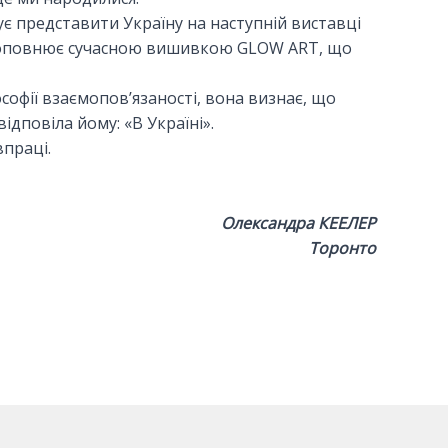
є представити Україну на наступній виставці
а доповнює сучасною вишивкою GLOW ART, що
офії взаємопов’язаності, вона визнає, що
ідповіла йому: «В Україні».
праці.
Олександра КЕЕЛЕР
Торонто