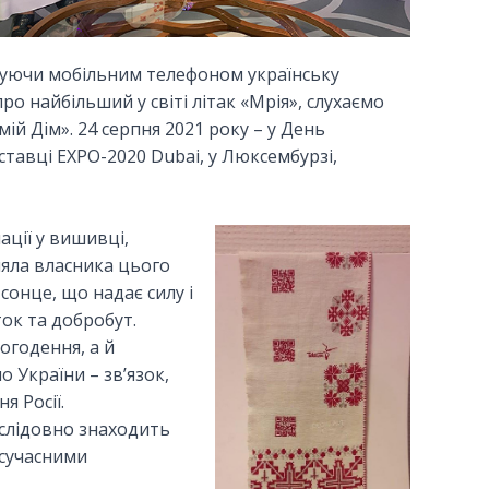
ануючи мобільним телефоном українську
о найбільший у світі літак «Мрія», слухаємо
ій Дім». 24 серпня 2021 року – у День
ставці EXPO-2020 Dubai, у Люксембурзі,
ції у вишивці,
ляла власника цього
сонце, що надає силу і
ок та добробут.
огодення, а й
 України – зв’язок,
я Росії.
ослідовно знаходить
 сучасними