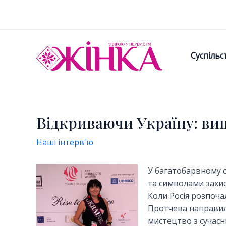
Перейти
к
содержимому
Суспільс
Відкриваючи Україну: ви
Наші інтерв'ю
У багатобарвному 
та символами захи
Коли Росія розпоч
Протчева направил
мистецтво з сучасн