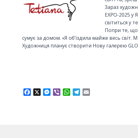
Зараз художн
ЕХРО-2025 у 
світиться у т
Попри те, що
сумує за домом. «Я об’їздила майже весь світ. М
Художниця планує створити Нову галерею GLOW
F
X
M
V
W
T
E
a
e
i
h
e
m
c
s
b
a
l
a
e
s
e
t
e
i
b
e
r
s
g
l
o
n
A
r
o
g
p
a