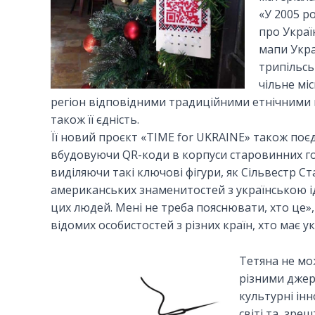
«У 2005 р
про Украї
мапи Укра
трипільськ
чільне мі
регіон відповідними традиційними етнічними 
також її єдність.
Її новий проєкт «TIME for UKRAINE» також поє
вбудовуючи QR-коди в корпуси старовинних го
виділяючи такі ключові фігури, як Сільвестр С
американських знаменитостей з українською і
цих людей. Мені не треба пояснювати, хто це»
відомих особистостей з різних країн, хто має ук
Тетяна не мож
різними джер
культурні ін
світі та, зре