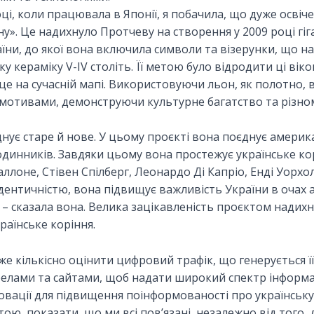
оці, коли працювала в Японії, я побачила, що дуже освіч
ну». Це надихнуло Протчеву на створення у 2009 році гі
їни, до якої вона включила символи та візерунки, що 
у кераміку V-IV століть. Її метою було відродити ці віко
сце на сучасній мапі. Використовуючи льон, як полотно
мотивами, демонструючи культурне багатство та різнома
днує старе й нове. У цьому проєкті вона поєднує амери
динників. Завдяки цьому вона простежує українське ко
таллоне, Стівен Спілберг, Леонардо Ді Капріо, Енді Уорх
дентичністю, вона підвищує важливість України в очах
, – сказала вона. Велика зацікавленість проєктом нади
раїнське коріння.
е кількісно оцінити цифровий трафік, що генерується її 
елами та сайтами, щоб надати широкий спектр інформац
новації для підвищення поінформованості про українську
штою, показати, що ми всі пов’язані, незалежно від того,