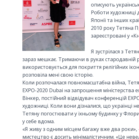
описують українську
Роботи художниці д
Японії та інших кр
2010 року Тетяна П
зареєстровані у «Кн
Я зустрілася з Тет
зараз мешкає. Тримаючи в руках стародавній 
використовується для покриття релігійних ікон, 
розповіла мені свою історію.
Коли розпочалася повномасштабна війна, Тетя
EXPO-2020 Dubai на запрошення міністерства е
Вінкер, постійний відвідувач конференцій EXP
художниці. Коли вони дізналися, що українці н
Тетяну погостювати у їхньому будинку у Флорид
у себе вдома.
«Я живу з одним місцем багажу вже два роки», –
мистецтво є досить мінімалістичним. «Це неве