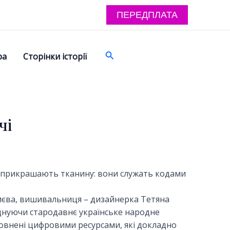
ПЕРЕДПЛАТА
Поиск
ра
Сторінки історії
чі
то прикрашають тканину: вони служать кодами
иєва, вишивальниця – дизайнерка Тетяна
єднуючи стародавнє українське народне
овнені цифровими ресурсами, які докладно