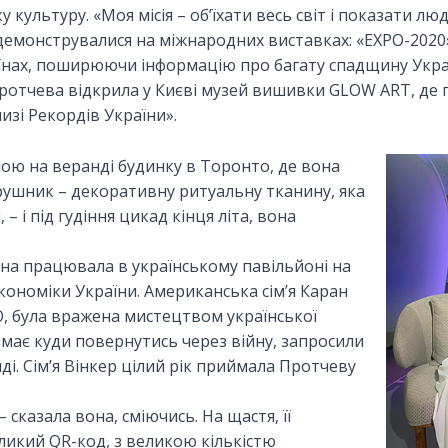
 культуру. «Моя місія – об’їхати весь світ і показати л
емонструвалися на міжнародних виставках: «EXPO-2020» 
аїнах, поширюючи інформацію про багату спадщину Укра
ротчева відкрила у Києві музей вишивки GLOW ART, де 
изі Рекордів України».
яною на веранді будинку в Торонто, де вона
рушник – декоративну ритуальну тканину, яка
– і під гудіння цикад кінця літа, вона
на працювала в українському павільйоні на
кономіки України. Американська сім’я Каран
O, була вражена мистецтвом української
емає куди повернутись через війну, запросили
і. Сім’я Вінкер цілий рік приймала Протчеву
 сказала вона, сміючись. На щастя, її
ликий QR-код, з великою кількістю