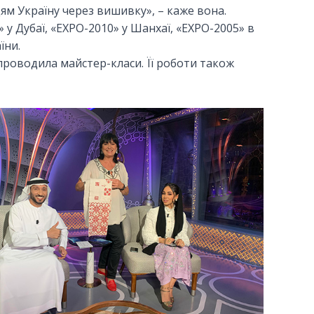
юдям Україну через вишивку», – каже вона.
у Дубаї, «EXPO-2010» у Шанхаї, «EXPO-2005» в
їни.
проводила майстер-класи. Її роботи також