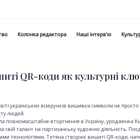
тво
Колонка редактора
Наші інтерв’ю
Культу
шиті QR-коди як культурні клю
світі українських візерунків вишивки символи не прос
сту людей.
ала повномасштабне вторгнення в Україну, уродженка К
а свій талант на партизанську художню діяльність. По
ими технологіями, Тетяна створює вишиті QR-коди, нап