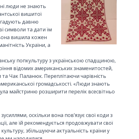
ені люди не знають
гантської вишитої
нагадують давню
ві символи та дати їм
, вона вишила кожен
нітність України, а
канську попкультуру з українською спадщиною,
ріння відомих американських знаменитостей,
ол та Чак Паланюк. Переплітаючи чарівність
 американської громадськості. «Люди знають
хнула майстриню розширити перелік всесвітньо
зусиллями, оскільки вона пов’язує свої коди з
ії, але їй рекомендується продовжувати свої
 культуру, збільшуючи актуальність країни у
 де ми народилися.