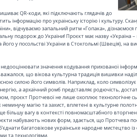
ишиває QR-коди, які підключають глядачів до
тить інформацію про українську історію і культуру. Ск
ни», відчуваємо запальний ритм «Гопака», дізнаємося пр
альну подорож до України! Проєкт має назву «Україна – м
його у посольстві України в Стокгольмі (Швеція), на ви
недооцінювати значення кодування прихованої інформа
вважалося, що вікова культурна традиція вишивки наді
исною силою його символів. Наприклад, коло символізує 
нергію, а архаїчний ромб представляє родючість, достат
ом, проєкт Протчевої не лише охоплює технологічне сь
 неминучу магію та захист, вплетені в культурне полотно
ще більшу вагу в контексті повномасштабного вторгненн
роєкти набувають нових форм, здається, що Протчева п
б’єднати багатовікове українське народне мистецтво із
ми та технологіями.