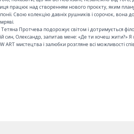
иця працює над створенням нового проєкту, яким плану
Японії. Свою колекцію давніх рушників і сорочок, вон
емряві.
 Тетяна Протчева подорожує світом і дотримується філос
ій син, Олександр, запитав мене: «Де ти хочеш жити?» Я в
 ART мистецтва і залюбки розгляне всі можливості спів