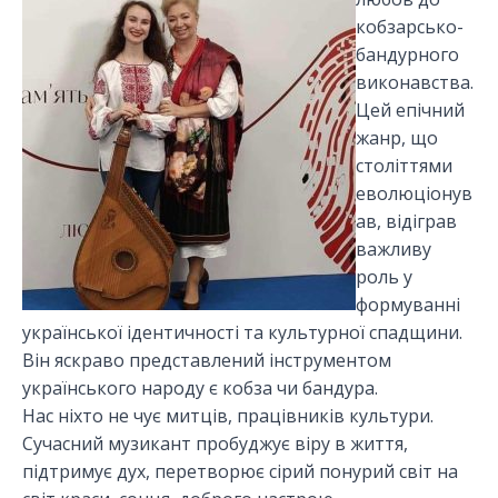
кобзарсько-
бандурного
виконавства.
Цей епічний
жанр, що
століттями
еволюціонув
ав, відіграв
важливу
роль у
формуванні
української ідентичності та культурної спадщини.
Він яскраво представлений інструментом
українського народу є кобза чи бандура.
Нас ніхто не чує митців, працівників культури.
Сучасний музикант пробуджує віру в життя,
підтримує дух, перетворює сірий понурий світ на