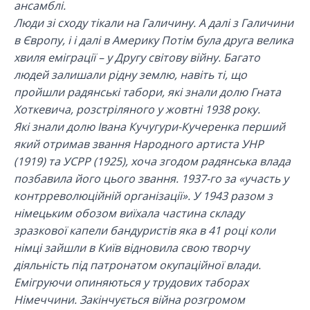
ансамблі.
Люди зі сходу тікали на Галичину. А далі з Галичини
в Європу, і і далі в Америку Потім була друга велика
хвиля еміграції – у Другу світову війну. Багато
людей залишали рідну землю, навіть ті, що
пройшли радянські табори, які знали долю Гната
Хоткевича, розстріляного у жовтні 1938 року.
Які знали долю Івана Кучугури-Кучеренка перший
який отримав звання Народного артиста УНР
(1919) та УСРР (1925), хоча згодом радянська влада
позбавила його цього звання. 1937-го за «участь у
контрреволюційній організації». У 1943 разом з
німецьким обозом виїхала частина складу
зразкової капели бандуристів яка в 41 році коли
німці зайшли в Київ відновила свою творчу
діяльність під патронатом окупаційної влади.
Емігруючи опиняються у трудових таборах
Німеччини. Закінчується війна розгромом