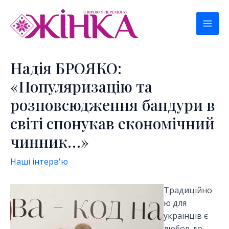
Перейти
к
Mai
содержимому
Men
Надія БРОЯКО:
«Популяризацію та
розповсюдження бандури в
світі спонукав економічний
чинник…»
Наші інтерв'ю
Традиційно
ю для
українців є
любов до