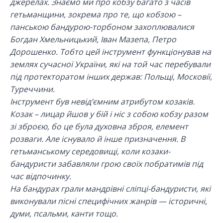
джерелах. Знаємо ми про кобзу багато з часів
гетьманщини, зокрема про те, що кобзою –
панською бандурою-торбоном захоплювалися
Богдан Хмельницький, Іван Мазепа, Петро
Дорошенко. Тобто цей інструмент функціонував на
землях сучасної України, які на той час перебували
під протекторатом інших держав: Польщі, Московії,
Туреччини.
Інструмент був невід’ємним атрибутом козаків.
Козак – лицар йшов у бій і ніс з собою кобзу разом
зі зброєю, бо це була духовна зброя, елемент
розваги. Але існувало й інше призначення. В
гетьманському середовищі, коли козаки-
бандуристи забавляли грою своїх побратимів під
час відпочинку.
На бандурах грали мандрівні сліпці-бандуристи, які
виконували пісні специфічних жанрів — історичні,
думи, псальми, канти тощо.