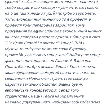
ідеологію зв’язок з вищим ментальним планом то
треба розуміти що кобзарі і музиканти, які грають
на б це такі ж люди як усі. Їм потрібно заробляти,
жити, економічний чинник бо то є професія, а
професія коли передбачає заробіток. Тому
просування бандури спонукав економічний чинник
він став двигуном розповсюдження бандури в світі.
У Західній Європі і в Австралії Канаді США і
Музикант–емігрант починає свою бурхливу
професійну діяльність серед кого? Найперше серед
діаспори: прикордоння по Галичині. Варшава,
Прага, Відень, Братислава, Берлін. Коли заможні
люди відправляли своїх дітей навчатися панство
священники Навчатися студентство їхали до
Європи з західних областей. Відень був як
європейська консерваторія. Серед того
студентства Ємець і Теліга набирали учнів,
навчали, друкували ноти набирали собі кобзарські