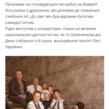
Проживає на голлівудських пагорбах на Беверлі
Хілз разом з дружиною, він доживає до поважних
глибоких літ. До свят він був відомим багатим,
самодостатнім.
Рідко виступав з концертами, тільки на великих
національних урочистостях, як то Шевченкові дні,
День соборності й злуки, вшанування пам’яті Лесі
Українки.