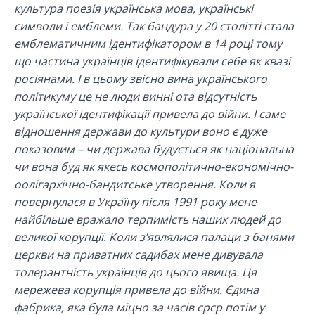
культура поезія українська мова, українські
символи і емблеми. Так бандура у 20 столітті стала
емблематичним ідентифікатором в 14 році тому
що частина українців ідентифікували себе як квазі
росіянами. І в цьому звісно вина українського
політикуму це не люди винні ота відсутність
української ідентифікації привела до війни. І саме
відношення держави до культури воно є дуже
показовим – чи держава будується як національна
чи вона буд як якесь космополітично-економічно-
оолігархічно-бандитське утворення. Коли я
повернулася в Україну після 1991 року мене
найбільше вражало терпимість наших людей до
великої корупції. Коли з’являлися палаци з банями
церкви на приватних садибах мене дивувала
толерантність українців до цього явища. Ця
мережева корупція привела до війни. Єдина
фабрика, яка була міцно за часів срср потім у