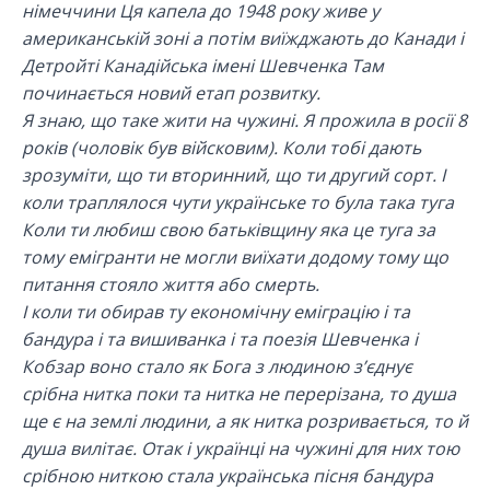
німеччини Ця капела до 1948 року живе у
американській зоні а потім виїжджають до Канади і
Детройті Канадійська імені Шевченка Там
починається новий етап розвитку.
Я знаю, що таке жити на чужині. Я прожила в росії 8
років (чоловік був війсковим). Коли тобі дають
зрозуміти, що ти вторинний, що ти другий сорт. І
коли траплялося чути українське то була така туга
Коли ти любиш свою батьківщину яка це туга за
тому емігранти не могли виїхати додому тому що
питання стояло життя або смерть.
І коли ти обирав ту економічну еміграцію і та
бандура і та вишиванка і та поезія Шевченка і
Кобзар воно стало як Бога з людиною з’єднує
срібна нитка поки та нитка не перерізана, то душа
ще є на землі людини, а як нитка розривається, то й
душа вилітає. Отак і українці на чужині для них тою
срібною ниткою стала українська пісня бандура