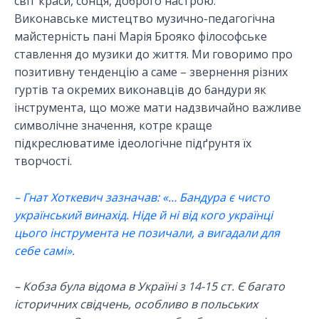
світ краси, сонця, доброго настрою.
Виконавське мистецтво музично-педагогічна
майстерність пані Марія Брояко філософське
ставлення до музики до життя. Ми говоримо про
позитивну тенденцію а саме – звернення різних
гуртів та окремих виконавців до бандури як
інструмента, що може мати надзвичайно важливе
символічне значення, котре краще
підкреслюватиме ідеологічне підґрунтя їх
творчості.
– Гнат Хоткевич зазначав: «… Бандура є чисто
український винахід. Ніде й ні від кого українці
цього інструмента не позичали, а вигадали для
себе самі».
– Кобза була відома в Україні з 14-15 ст. Є багато
історичних свідчень, особливо в польських