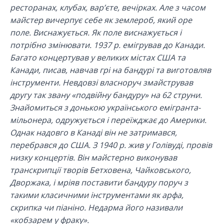
ресторанах, клубах, вар’єте, вечірках. Але з часом
майстер вичерпує себе як землероб, який оре
поле. Виснажується. Як поле виснажується і
потрібно змінювати. 1937 р. емігрував до Канади.
Багато концертував у великих містах США та
Канади, писав, навчав грі на бандурі та виготовляв
інструменти. Невдовзі власноруч змайстрував
другу так звану «подвійну бандуру» на 62 струни.
Знайомиться з донькою українського емігранта-
мільонера, одружується і переїжджає до Америки.
Однак надовго в Канаді він не затримався,
перебрався до США. З 1940 р. жив у Голівуді, провів
низку концертів. Він майстерно виконував
транскрипції творів Бетховена, Чайковського,
Дворжака, і мріяв поставити бандуру поруч з
такими класичними інструментами як арфа,
скрипка чи піаніно. Недарма його називали
«кобзарем у фраку».