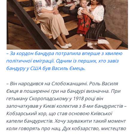
– За кордон бандура потрапила вперше з хвилею
політичної еміграції. Одним із перших, хто завіз
бандуру у США був Василь Ємець.
– Він народився на Слобожанщині. Роль Василя
Ємця в поширенні гри на бандурі визначна. При
гетьману Скоропадському у 1918 році він
започаткував у Києві колектив з 8-ми бандуристів –
Кобзарський хор, що став основою Київської
капели бандуристів. Хочу зауважити такий момент
коли говорять про нац. Дух кобзарство, мистецтво