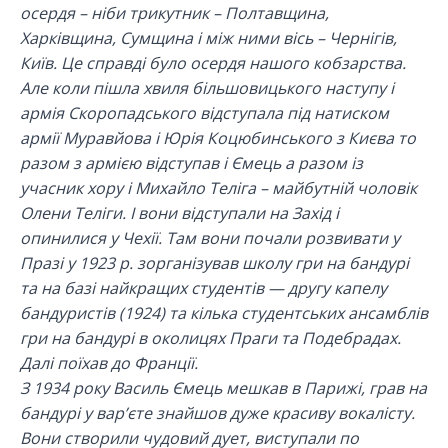
осердя – ніби трикутник – Полтавщина,
Харківщина, Сумщина і між ними вісь – Чернігів,
Київ. Це справді було осердя нашого кобзарства.
Але коли пішла хвиля більшовицького наступу і
армія Скоропадського відступала під натиском
армії Муравйова і Юрія Коцюбинського з Києва то
разом з армією відступав і Ємець а разом із
учасник хору і Михайло Теліга – майбутній чоловік
Олени Теліги. І вони відступали на Захід і
опинилися у Чехії. Там вони почали розвивати у
Празі у 1923 р. зорганізував школу гри на бандурі
та на базі найкращих студентів — другу капелу
бандуристів (1924) та кілька студентських ансамблів
гри на бандурі в околицях Праги та Подебрадах.
Далі поїхав до Франції.
З 1934 року Василь Ємець мешкав в Парижі, грав на
бандурі у вар’єте знайшов дуже красиву вокалісту.
Вони створили чудовий дует, виступали по