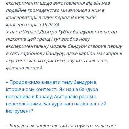
експерименти щодо виготовлення від він мав
подвійне громадянство ми вчилися з ним в
консерваторії в один період В Київській
консерваторії з 1979-84.
У нас в Україні Дмитро Губ’як бандурист-новатор
підхопив цей тренд і тут зробив нову
експериментальну модель бандури створив першу
в світі карбонову бандуру, адже карбон має хороші
акустичні характеристики, звучить сильніше,
фізично легший.
– Продовжимо вивчати тему бандури в
історичному контексті. Як наша бандура
потрапила в Канаду, Австралію разом з
переселенцями. Бандура наш національний
інструмент?
– Бандура як національний інструмент мала своє