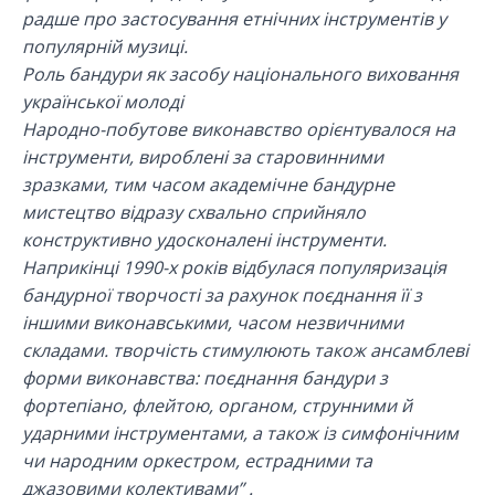
радше про застосування етнічних інструментів у
популярній музиці.
Роль бандури як засобу національного виховання
української молоді
Народно-побутове виконавство орієнтувалося на
інструменти, вироблені за старовинними
зразками, тим часом академічне бандурне
мистецтво відразу схвально сприйняло
конструктивно удосконалені інструменти.
Наприкінці 1990-х років відбулася популяризація
бандурної творчості за рахунок поєднання її з
іншими виконавськими, часом незвичними
складами. творчість стимулюють також ансамблеві
форми виконавства: поєднання бандури з
фортепіано, флейтою, органом, струнними й
ударними інструментами, а також із симфонічним
чи народним оркестром, естрадними та
джазовими колективами” .