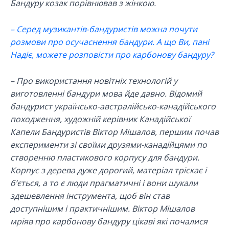
Бандуру козак порівнював з жінкою.
– Серед музикантів-бандуристів можна почути
розмови про осучаснення бандури. А що Ви, пані
Надіє, можете розповісти про карбонову бандуру?
– Про використання новітніх технологій у
виготовленні бандури мова йде давно. Відомий
бандурист українсько-австралійсько-канадійського
походження, художній керівник Канадійської
Капели Бандуристів Віктор Мішалов, першим почав
експерименти зі своїми друзями-канадійцями по
створенню пластикового корпусу для бандури.
Корпус з дерева дуже дорогий, матеріал тріскає і
б’ється, а то є люди прагматичні і вони шукали
здешевлення інструмента, щоб він став
доступнішим і практичнішим. Віктор Мішалов
мріяв про карбонову бандуру цікаві які почалися