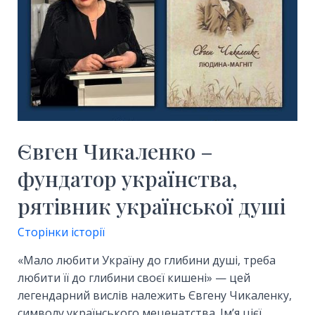
Євген Чикаленко –
фундатор українства,
рятівник української душі
Сторінки історії
«Мало любити Україну до глибини душі, треба
любити її до глибини своєї кишені» — цей
легендарний вислів належить Євгену Чикаленку,
символу українського меценатства. Ім’я цієї