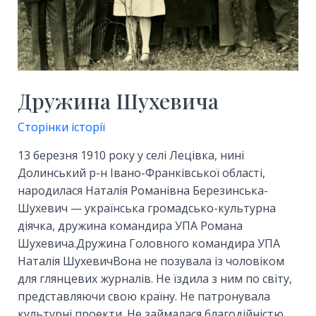
Дружина Шухевича
Сторінки історії
13 березня 1910 року у селі Лецівка, нині
Долинський р-н Івано-Франківської області,
народилася Наталія Романівна Березинська-
Шухевич — українська громадсько-культурна
діячка, дружина командира УПА Романа
Шухевича.Дружина Головного командира УПА
Наталія ШухевичВона не позувала із чоловіком
для глянцевих журналів. Не їздила з ним по світу,
представляючи свою країну. Не патронувала
культурні проекти. Не займалася благодійністю,