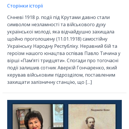
Сторінки історії
Січневі 1918 р. події під Крутами давно стали
символом незламності та військового духу
української молоді, яка відчайдушно захищала
щойно проголошену (11.01.1918) самостійну
Українську Народну Республіку. Неравний бій та
героїзм нашого юнацтва оспівав Павло Тичина у
вірші «Пам’яті тридцяти». Спогади про тогочасні
події залишив сотник Аверкій Гончаренко, який
керував військовим підрозділом, поставленим
захищати залізничну станцію, що […]