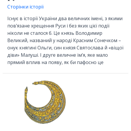
Сторінки історії
Існує в історії України два величних імені, з якими
пов’язане хрещення Руси і без яких цієї події
ніколи не сталося б. Це князь Володимир
Великий, названий у народі Красним Сонечком –
онук княгині Ольги, син князя Святослава й «віщої
діви» Малуші. І друге величне ім’я, яке мало
прямий вплив на появу, як би пафосно це