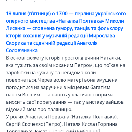
18 липня (п’ятниця) о 17:00 — перлина українського
оперного мистецтва «Наталка Полтавка» Миколи
Лисенка — сповнена гумору, танців та фольклору
історія кохання у музичній редакції Мирослава
Скорика та сценічній редакції Анатолія
Солов’яненка.
В основі сюжету історія простої дівчини Наталки,
яка тужить за своїм коханим Петром, що поїхав на
заробітки на чужину та невідомо коли
повернеться. Через волю матері вона змушена
погодитися на заручини з місцевим багатієм
паном Возним… Та навіть у класичні твори час
вносить свої корегування — так у виставу зайшов
відомий мем про паляницю…
У ролях: Анастасія Поважна (Наталка Полтавка),
Сергій Скочеляс (Петро), Наталя Кисла (Горпина
Терпелиха), Руслан Танський (Виборний