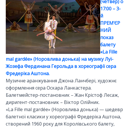
(четвер) о
17:00 – 3-
й
ПРЕМ’ЄР
НИЙ
показ
балету
«La Fille
mal gardée» (Норовлива донька) на музику Луї-
Жозефа Фердинана Герольда в хореографії сера
Фредеріка Аштона.
Музичне аранжування Джона Ланчбері, художнє
оформлення сера Оскара Ланкастера.
Балетмейстер-постановник – Жан Крістоф Лесаж,
диригент-постановник – Віктор Олійник.
«La Fille mal gardée» (Норовлива донька) — шедевр
балетної класики у хореографії Фредеріка Аштона,
створений 1960 року для Королівського балету,