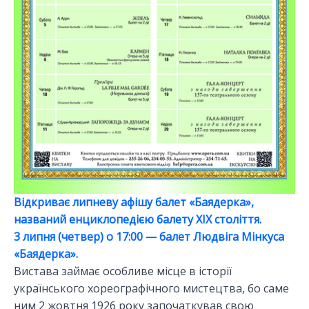
Відкриває липневу афішу балет «Баядерка»,
названий енциклопедією балету ХІХ століття.
3 липня (четвер) о 17:00 — балет Людвіга Мінкуса
«Баядерка».
Вистава займає особливе місце в історії
українського хореографічного мистецтва, бо саме
ним 2 жовтня 1926 року започаткував свою