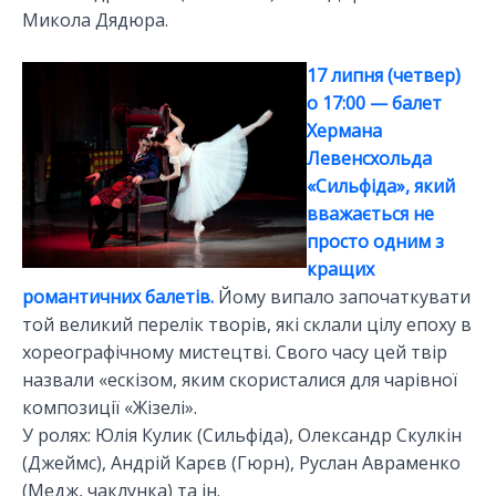
Микола Дядюра.
17 липня (четвер)
о 17:00 — балет
Хермана
Левенсхольда
«Сильфіда», який
вважається не
просто одним з
кращих
романтичних балетів.
Йому випало започаткувати
той великий перелік творів, які склали цілу епоху в
хореографічному мистецтві. Свого часу цей твір
назвали «ескізом, яким скористалися для чарівної
композиції «Жізелі».
У ролях: Юлія Кулик (Сильфіда), Олександр Скулкін
(Джеймс), Андрій Карєв (Гюрн), Руслан Авраменко
(Медж, чаклунка) та ін.