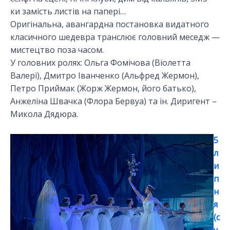
ки замість листів на папері…
Оригінальна, авангардна постановка видатного
класичного шедевра транслює головний меседж —
мистецтво поза часом.
У головних ролях: Ольга Фомічова (Віолетта
Валері), Дмитро Іванченко (Альфред Жермон),
Петро Приймак (Жорж Жермон, його батько),
Анжеліна Швачка (Флора Бервуа) та ін. Диригент –
Микола Дядюра.
5
л
и
п
н
я
(с