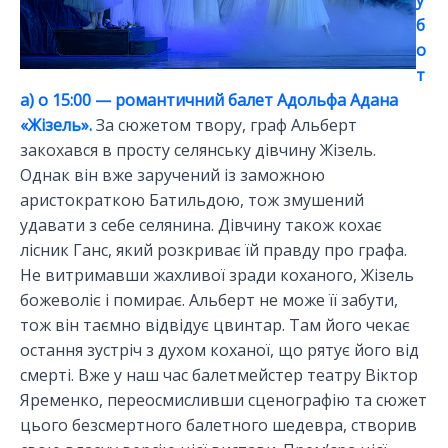
у
б
о
т
а) о 15:00 — романтичний балет Адольфа Адана
«Жізель».
За сюжетом твору, граф Альберт
закохався в просту селянську дівчину Жізель.
Однак він вже заручений із заможною
аристократкою Батильдою, тож змушений
удавати з себе селянина. Дівчину також кохає
лісник Ганс, який розкриває їй правду про графа.
Не витримавши жахливої зради коханого, Жізель
божеволіє і помирає. Альберт не може її забути,
тож він таємно відвідує цвинтар. Там його чекає
остання зустріч з духом коханої, що рятує його від
смерті. Вже у наш час балетмейстер театру Віктор
Яременко, переосмисливши сценографію та сюжет
цього безсмертного балетного шедевра, створив