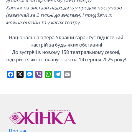
дізнатися на офіційному сайті театру.
Квитки на вистави надходять у продаж поступово
(зазвичай за 2 тижні до вистави) і придбати їх
можна онлайн та у касах театру.
Національна опера України гарантує піднесений
настрій за будь-яких обставин!
До зустрічі в новому 158 театральному сезоні,
відкриття якого планується на 14 серпня 2025 року!
F
X
M
V
W
T
E
a
e
i
h
e
m
c
s
b
a
l
a
e
s
e
t
e
i
b
e
r
s
g
l
o
n
A
r
o
g
p
a
k
e
p
m
r
Про нас