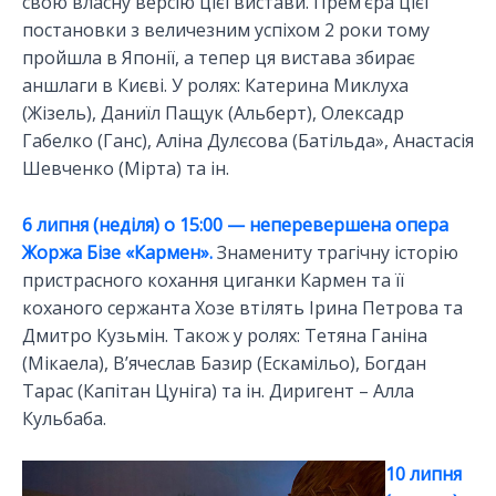
свою власну версію цієї вистави. Прем’єра цієї
постановки з величезним успіхом 2 роки тому
пройшла в Японії, а тепер ця вистава збирає
аншлаги в Києві. У ролях: Катерина Миклуха
(Жізель), Даниїл Пащук (Альберт), Олексадр
Габелко (Ганс), Аліна Дулєсова (Батільда», Анастасія
Шевченко (Мірта) та ін.
6 липня (неділя) о 15:00 — неперевершена опера
Жоржа Бізе «Кармен».
Знамениту трагічну історію
пристрасного кохання циганки Кармен та її
коханого сержанта Хозе втілять Ірина Петрова та
Дмитро Кузьмін. Також у ролях: Тетяна Ганіна
(Мікаела), В’ячеслав Базир (Ескамільо), Богдан
Тарас (Капітан Цуніга) та ін. Диригент – Алла
Кульбаба.
10 липня