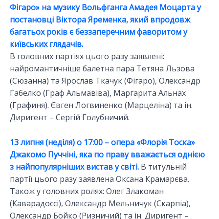
Фігаро» на музику Вольфганга Амадея Моцарта у
постановці Віктора Яременка, який впродовж
багатьох років є беззаперечним фаворитом у
київських глядачів.
В головних партіях цього разу заявлені:
найромантичніше балетна пара Тетяна Льзова
(Сюзанна) та Ярослав Ткачук (Фігаро), Олександр
Габелко (Граф Альмавіва), Маргарита Альнах
(Графиня). Євген Логвиненко (Марцеліна) та ін.
Диригент – Сергій Голубничий.
13 липня (неділя) о 17:00 – опера «Флорія Тоска»
Джакомо Пуччіні, яка по праву вважається однією
з найпопулярніших вистав у світі.
В титульній
партії цього разу заявлена Оксана Крамарєва.
Також у головних ролях: Олег Злакоман
(Каварадоссі), Олександр Мельничук (Скарпіа),
Олександр Бойко (Ризничий) та ін. Диригент –