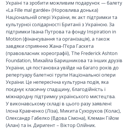
Україні та зробити можливим подарунок — балету
«La Fille mal gardée» (Норовлива донька)
Національній опері України, як акт підтримки та
культурної солідарності Британії з Україною. За
підтримки Івана Путрова та фонду Inspiration in
Motion (фінансування та організація), а також
завдяки сприянню Жана-П’єра Гаскета
(правовласник хореографії), The Frederick Ashton
Foundation, Михайла Баришникова та інших друзів
України, ця постановка увійде на багато років до
репертуару балетної трупи Національної опери
України. Це непересічна культурна подія, яка
поєднує класичну спадщину, благодійність і
міжнародну підтримку українського мистецтва.
У виконавському складі в цього разу заявлені:
Ілона Кравченко (Ліза), Микита Сухоруков (Колас),
Олександр Габелко (Вдова Сімона), Клеман Гійом
(Алан) та ін. Диригент – Віктор Олійник.