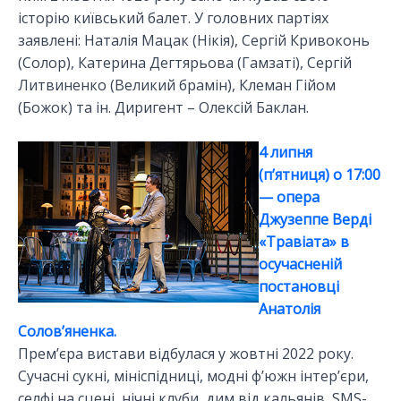
історію київський балет. У головних партіях
заявлені: Наталія Мацак (Нікія), Сергій Кривоконь
(Солор), Катерина Дегтярьова (Гамзаті), Сергій
Литвиненко (Великий брамін), Клеман Гійом
(Божок) та ін. Диригент – Олексій Баклан.
4 липня
(п’ятниця) о 17:00
— опера
Джузеппе Верді
«Травіата» в
осучасненій
постановці
Анатолія
Солов’яненка.
Прем’єра вистави відбулася у жовтні 2022 року.
Сучасні сукні, мініспідниці, модні ф’южн інтер’єри,
селфі на сцені, нічні клуби, дим від кальянів, SMS-