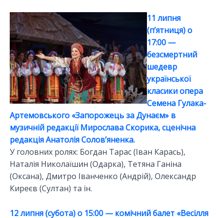
11 липня
(п’ятниця) о
17:00 —
безсмертний
шедевр
української
класики опера
Семена Гулака-
Артемовського «Запорожець за Дунаєм» в
музичній редакції Мирослава Скорика, сценічна
редакція Анатолія Солов’яненка.
У головних ролях: Богдан Тарас (Іван Карась),
Наталія Николаїшин (Одарка), Тетяна Ганіна
(Оксана), Дмитро Іванченко (Андрій), Олександр
Киреєв (Султан) та ін.
12 липня (субота) о 15:00 — комічний балет «Весілля