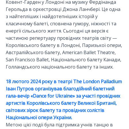
Ковент-Гарден у Лондоні на музику Фердінанда
Герольда в оркестровці Джона Ланчбері. Це одна
з найтепліших і найдотепніших історій у
класичному балеті, сповнена гумору, ніжності та
енергії сільського життя. Сьогодні ця версія є
частиною репертуару провідних театрів світу —
Королівського балету в Лондоні, Паризької опери,
Австралійського балету, American Ballet Theatre,
San Francisco Ballet, Національного балету Канади,
Голландського національного балету та інших.
18 лютого 2024 року в театрі The London Palladium
Іван Путров організував благодійний балетний
гала-вечір «Dance for Ukraine» за участі провідних
артистів Королівського балету Великої Британії,
світових зірок балету та провідних солістів
Національної опери України.
Метою цієї події була підтримка учнів танцю в