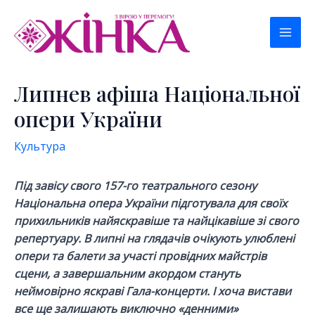
Перейти
к
Mai
содержимому
Men
Липнев афіша Національної
опери України
Культура
Під завісу свого 157-го театрального сезону
Національна опера України підготувала для своїх
прихильників найяскравіше та найцікавіше зі свого
репертуару. В липні на глядачів очікують улюблені
опери та балети за участі провідних майстрів
сцени, а завершальним акордом стануть
неймовірно яскраві Гала-концерти. І хоча вистави
все ще залишають виключно «денними»