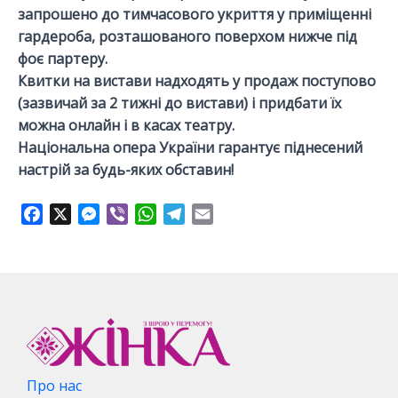
запрошено до тимчасового укриття у приміщенні
гардероба, розташованого поверхом нижче під
фоє партеру.
Квитки на вистави надходять у продаж поступово
(зазвичай за 2 тижні до вистави) і придбати їх
можна онлайн і в касах театру.
Національна опера України гарантує піднесений
настрій за будь-яких обставин!
F
X
M
V
W
T
E
a
e
i
h
e
m
c
s
b
a
l
a
e
s
e
t
e
i
b
e
r
s
g
l
o
n
A
r
o
g
p
a
k
e
p
m
r
Про нас