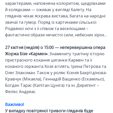
характерами, наповнена колоритом, щедрівками
й колядками — оживає у вигляді балету. На
глядачів чекає яскрава вистава, багата на народні
звичаї та гумор. Поряд із картинами сільської
Різдвяної ночі з її співом та веселощами –
фантастичні образи нечистої сили, небесних зірок…
27 квітня (неділя) о 15:00 — неперевершена опера
Жоржа Бізе «Кармен».
Знамениту трагічну історію
пристрасного кохання циганки Кармен та її
коханого сержанта Хозе втілять: Ірина Петрова та
Олег Злакоман. Також у ролях: Ксенія Бахрітдінова-
Кравчук (Мікаела), Геннадій Ващенко (Ескамільо),
Богдан Тарас (Капітан Цуніга) та ін. Диригент –
Фелікс Андреас.
Важливо!
У випадку повітряної тривоги глядачів буде