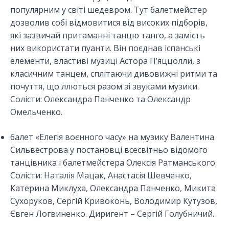
популярним у світі шедевром. Тут балетмейстер
дозволив собі відмовитися від високих підборів,
які зазвичай притаманні танцю танго, а замість
них використати пуанти. Він поєднав іспанські
елементи, властиві музиці Астора П’яццолли, з
класичним танцем, сплітаючи дивовижні ритми та
почуття, що ллються разом зі звуками музики.
Солісти: Олександра Панченко та Олександр
Омельченко.
балет «Елегія воєнного часу» на музику Валентина
Сильвестрова у постановці всесвітньо відомого
танцівника і балетмейстера Олексія Ратманського.
Солісти: Наталія Мацак, Анастасія Шевченко,
Катерина Миклуха, Олександра Панченко, Микита
Сухоруков, Сергій Кривоконь, Володимир Кутузов,
Євген Логвиненко. Диригент – Сергій Голубничий.