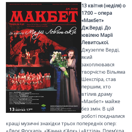
13 квітня (неділя) о
17:00 – опера
«Макбет»
Дж.Верді. До
ювілею Марії
Левитської.
Джузеппе Верді,
який
захоплювався
творчістю Вільяма
Шекспіра, став
першим, хто
втілив драму
«Макбет» майже
без змін. В цій
роботі поєдналися
кращі музичні знахідки трьох попередніх опер:
«Двоє Фоскарі», «Жанна д’Арк» і «Аттіла». Прем’єра