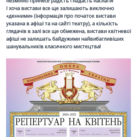
незмінно принесе радість і надасть наснаги!
І хоча вистави все ще залишають виключно
«денними» (інформація про початок вистави
указана в афіші та на сайті театру), а кількість
глядачів в залі все ще обмежена, вистави квітневої
афіші не залишать байдужими найвибагливіших
шанувальників класичного мистецтва!