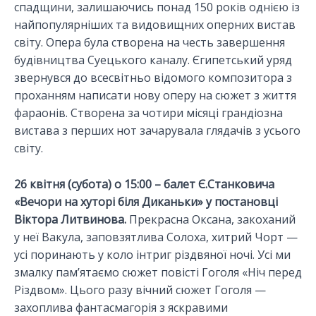
спадщини, залишаючись понад 150 років однією із
найпопулярніших та видовищних оперних вистав
світу. Опера була створена на честь завершення
будівництва Суецького каналу. Єгипетський уряд
звернувся до всесвітньо відомого композитора з
проханням написати нову оперу на сюжет з життя
фараонів. Створена за чотири місяці грандіозна
вистава з перших нот зачарувала глядачів з усього
світу.
26 квітня (субота) о 15:00 – балет Є.Станковича
«Вечори на хуторі біля Диканьки» у постановці
Віктора Литвинова.
Прекрасна Оксана, закоханий
у неї Вакула, заповзятлива Солоха, хитрий Чорт —
усі поринають у коло інтриг різдвяної ночі. Усі ми
змалку пам’ятаємо сюжет повісті Гоголя «Ніч перед
Різдвом». Цього разу вічний сюжет Гоголя —
захоплива фантасмагорія з яскравими