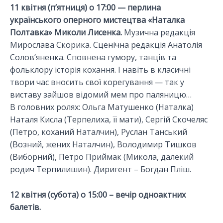
11 квітня (п’ятниця) о 17:00 — перлина
українського оперного мистецтва «Наталка
Полтавка» Миколи Лисенка.
Музична редакція
Мирослава Скорика. Сценічна редакція Анатолія
Солов’яненка. Сповнена гумору, танців та
фольклору історія кохання. І навіть в класичні
твори час вносить свої корегування — так у
виставу зайшов відомий мем про паляницю…
В головних ролях: Ольга Матушенко (Наталка)
Наталя Кисла (Терпелиха, її мати), Сергій Скочеляс
(Петро, коханий Наталчин), Руслан Танський
(Возний, жених Наталчин), Володимир Тишков
(Виборний), Петро Приймак (Микола, далекий
родич Терпилишин). Диригент – Богдан Пліш.
12 квітня (субота) о 15:00 – вечір одноактних
балетів.