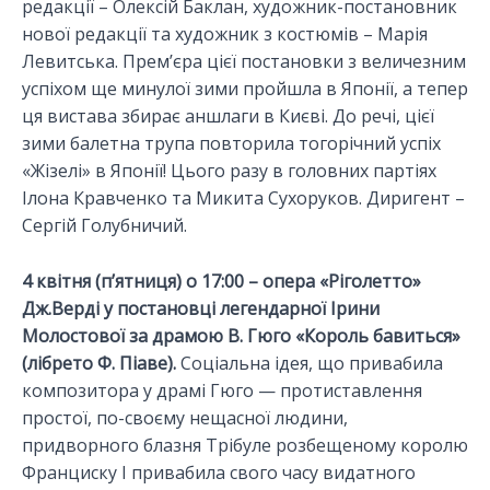
редакції – Олексій Баклан, художник-постановник
нової редакції та художник з костюмів – Марія
Левитська. Прем’єра цієї постановки з величезним
успіхом ще минулої зими пройшла в Японії, а тепер
ця вистава збирає аншлаги в Києві. До речі, цієї
зими балетна трупа повторила тогорічний успіх
«Жізелі» в Японії! Цього разу в головних партіях
Ілона Кравченко та Микита Сухоруков. Диригент –
Сергій Голубничий.
4 квітня (п’ятниця) о 17:00 – опера «Ріголетто»
Дж.Верді у постановці легендарної Ірини
Молостової за драмою В. Гюго «Король бавиться»
(лібрето Ф. Піаве).
Соціальна ідея, що привабила
композитора у драмі Гюго — протиставлення
простої, по-своєму нещасної людини,
придворного блазня Трібуле розбещеному королю
Франциску І привабила свого часу видатного