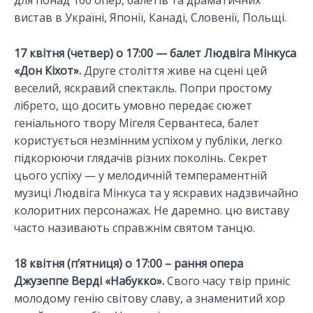
для понад 160 опер, балетів та драматичних
вистав в Україні, Японії, Канаді, Словенії, Польщі.
17 квітня (четвер) о 17:00 — балет Людвіга Мінкуса
«Дон Кіхот».
Друге століття живе на сцені цей
веселий, яскравий спектакль. Попри простому
лібрето, що досить умовно передає сюжет
геніального твору Мігеля Сервантеса, балет
користується незмінним успіхом у публіки, легко
підкорюючи глядачів різних поколінь. Секрет
цього успіху — у мелодичній темпераментній
музиці Людвіга Мінкуса та у яскравих надзвичайно
колоритних персонажах. Не даремно. цю виставу
часто називають справжнім святом танцю.
18 квітня (п’ятниця) о 17:00 – рання опера
Джузеппе Верді «Набукко».
Свого часу твір приніс
молодому генію світову славу, а знаменитий хор