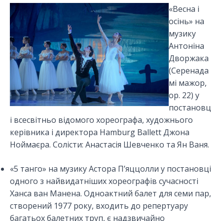
«Весна і
осінь» на
музику
Антоніна
Дворжака
(Серенада
мі мажор,
ор. 22) у
постановц
і всесвітньо відомого хореографа, художнього
керівника і директора Hamburg Ballett Джона
Ноймаєра. Солісти: Анастасія Шевченко та Ян Ваня.
«5 танго» на музику Астора П’яццолли у постановці
одного з найвидатніших хореографів сучасності
Ханса ван Манена. Одноактний балет для семи пар,
створений 1977 року, входить до репертуару
багатьох балетних труп, є надзвичайно