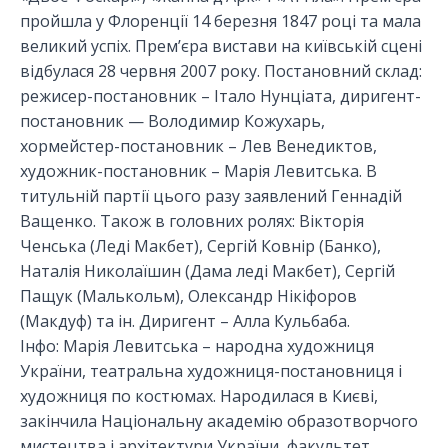
пройшла у Флоренції 14 березня 1847 році та мала
великий успіх. Прем’єра вистави на київській сцені
відбулася 28 червня 2007 року. Постановний склад:
режисер-постановник – Італо Нунціата, диригент-
постановник — Володимир Кожухарь,
хормейстер-постановник – Лев Венедиктов,
художник-постановник – Марія Левитська. В
титульній партії цього разу заявлений Геннадій
Ващенко. Також в головних ролях: Вікторія
Ченська (Леді Макбет), Сергій Ковнір (Банко),
Наталія Николаїшин (Дама леді Макбет), Сергій
Пащук (Малькольм), Олександр Нікіфоров
(Макдуф) та ін. Диригент – Алла Кульбаба.
Інфо: Марія Левитська – народна художниця
України, театральна художниця-постановниця і
художниця по костюмах. Народилася в Києві,
закінчила Національну академію образотворчого
мистецтва і архітектури України, факультет