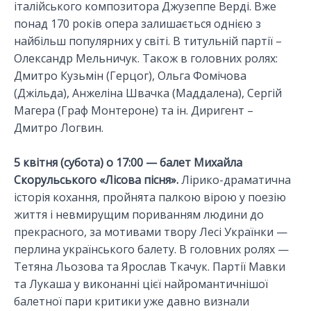
італійського композитора Джузеппе Верді. Вже
понад 170 років опера залишається однією з
найбільш популярних у світі. В титульній партії –
Олександр Мельничук. Також в головних ролях:
Дмитро Кузьмін (Герцог), Ольга Фомічова
(Джільда), Анжеліна Швачка (Маддалена), Сергій
Магера (Граф Монтероне) та ін. Диригент –
Дмитро Логвин.
5 квітня (субота) о 17:00 — балет Михайла
Скорульського «Лісова пісня».
Лірико-драматична
історія кохання, пройнята палкою вірою у поезію
життя і невмирущим пориванням людини до
прекрасного, за мотивами твору Лесі Українки —
перлина українського балету. В головних ролях —
Тетяна Льозова та Ярослав Ткачук. Партії Мавки
та Лукаша у виконанні цієї найромантичнішої
балетної пари критики уже давно визнали