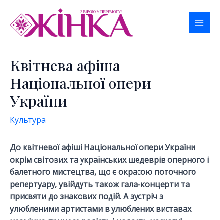
Перейти
к
Mai
содержимому
Men
Квітнева афіша
Національної опери
України
Культура
До квітневої афіші Національної опери України
окрім світових та українських шедеврів оперного і
балетного мистецтва, що є окрасою поточного
репертуару, увійдуть також гала-концерти та
присвяти до знакових подій. А зустріч з
улюбленими артистами в улюблених виставах