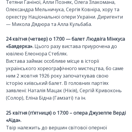
Тетяни Ганіної, Алли Позняк, Олега Злакомана,
Олександра Мельничука, Сергія Ковніра, хору та
оркестру Національної опери України. Диригенти
— Микола Дядюра та Алла Кульбаба.
24 квітня (четвер) о 17:00 — балет Людвіга Мінкуса
«Баядерка».
Цього разу вистава приурочена до
ювілею Елеонора Стебляк.
Вистава займає особливе місце в історії
українського хореографічного мистецтва, бо саме
ним 2 жовтня 1926 року започаткував свою
історію київський балет. В головних партіях
заявлені: Наталія Мацак (Нікія), Сергій Кривоконь
(Солор), Еліна Бідна (Гамзаті) та ін.
25 квітня (п’ятниця) о 17:00 – опера Джузеппе Верді
«Аїда».
Твір належить до вершин світової оперної