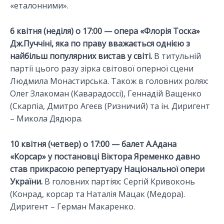
«еталонними».
6 квітня (неділя) о 17:00 — опера «Флорія Тоска»
Дж.Пуччіні, яка по праву вважається однією з
найбільш популярних вистав у світі.
В титульній
партії цього разу зірка світової оперної сцени
Людмила Монастирська. Також в головних ролях:
Олег Злакоман (Каварадоссі), Геннадій Ващенко
(Скарпіа, Дмитро Агеєв (Ризничий) та ін. Диригент
– Микола Дядюра.
10 квітня (четвер) о 17:00 — балет А.Адана
«Корсар» у постановці Віктора Яременко давно
став прикрасою репертуару Національної опери
України.
В головних партіях: Сергій Кривоконь
(Конрад, корсар та Наталія Мацак (Медора).
Диригент – Герман Макаренко.