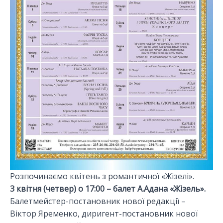
Розпочинаємо квітень з романтичної «Жізелі».
3 квітня (четвер) о 17:00 – балет А.Адана «Жізель».
Балетмейстер-постановник нової редакції –
Віктор Яременко, диригент-постановник нової