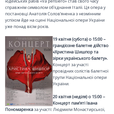
юдейських рабів «Va pensiero» став свого часу
справжнім символом об’єднання Італії. Ця опера у
постановці Анатолія Солов’яненка з незмінним
успіхом йде на сцені Національної опери України
уже понад вісім років.
19 квітня (субота) о 15:00 –
грандіозне балетне дійство
«Христина Шишпор та
зірки українського балету».
Концерт за участі
провідних солістів балетної
трупи Національної опери
України.
20 квітня (неділя) о 15:00 –
Концерт пам’яті Івана
Пономаренка
за участі: Людмили Монастирської,