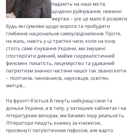
падають на наші міста,
щоденні руйнування, невинні
жертви – усе це мало б розвіяти
будь-які сумніви щодо ворога та пробудити
глибинне національне самоусвідомлення. Проте,
на жаль, навіть у ці трагічні часи, коли на кону
стоїть саме існування України, ми змушені
спостерігати дивний, майже сюрреалістичний
феномен: пихатість, лицемірство та удаваний
патріотизм значної частини нашої так званої еліти
– політиків, чиновників, науковців, освітян,
митців…
На фронті б’ються й гинуть найкращі сини та
доньки України, а в тилу, у затишних кабінетах і на
літературних вечорах, ми бачимо іншу реальність.
Літератори пишуть книжку за книжкою,
просякнуті патріотичним пафосом, але варто