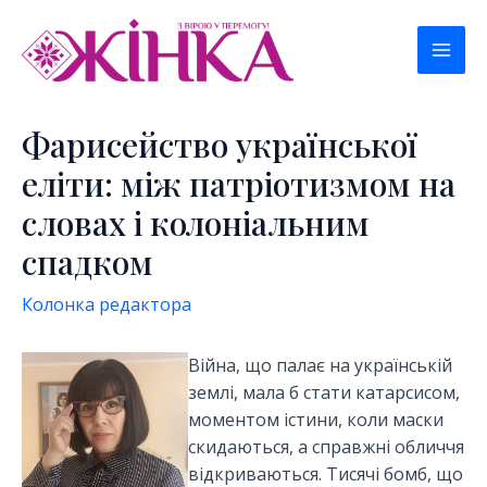
Перейти
к
Mai
содержимому
Men
Фарисейство української
еліти: між патріотизмом на
словах і колоніальним
спадком
Колонка редактора
Війна, що палає на українській
землі, мала б стати катарсисом,
моментом істини, коли маски
скидаються, а справжні обличчя
відкриваються. Тисячі бомб, що