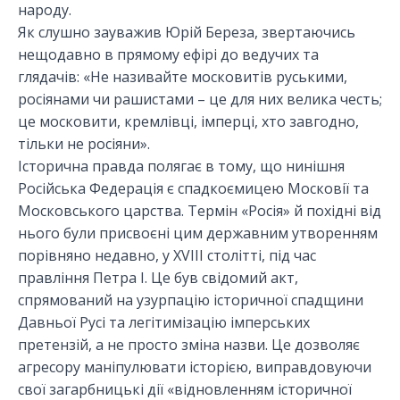
народу.
Як слушно зауважив Юрій Береза, звертаючись
нещодавно в прямому ефірі до ведучих та
глядачів: «Не називайте московитів руськими,
росіянами чи рашистами – це для них велика честь;
це московити, кремлівці, імперці, хто завгодно,
тільки не росіяни».
Історична правда полягає в тому, що нинішня
Російська Федерація є спадкоємицею Московії та
Московського царства. Термін «Росія» й похідні від
нього були присвоєні цим державним утворенням
порівняно недавно, у XVIII столітті, під час
правління Петра I. Це був свідомий акт,
спрямований на узурпацію історичної спадщини
Давньої Русі та легітимізацію імперських
претензій, а не просто зміна назви. Це дозволяє
агресору маніпулювати історією, виправдовуючи
свої загарбницькі дії «відновленням історичної