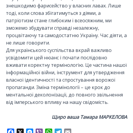
знешкодимо фарисейство у власних лавах. Лише
тоді, коли слова збігатимуться з діями, а
патріотизм стане глибоким і всеосяжним, ми
зможемо збудувати справді незалежну,
процвітаючу та самодостатню Україну. Час діяти, а
не лише говорити.
Для українського суспільства вкрай важливо
усвідомити цей нюанс і почати послідовно
вживати коректну термінологію. Це частина нашої
інформаційної війни, інструмент для утвердження
власної ідентичності та спростування ворожої
пропаганди. Зміна термінології – це крок до
ментальної деколонізації, до повного звільнення
від імперського впливу на нашу свідомість.
Щиро ваша Тамара МАРКЕЛОВА
F
X
M
V
W
T
E