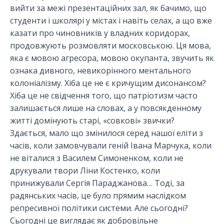
вийти за межі презентаційних зал, як бачимо, що
студенти і школярі у містах і навіть селах, а що вже
казати про чиновників у владних коридорах,
продовжують розмовляти московською. Ця мова,
яка є мовою агресора, мовою окупанта, звучить як
ознака дивного, невикорінного ментального
колоніалізму. Хіба це не є кричущим дисонансом?
Хіба це не свідчення того, що патріотизм часто
залишається лише на словах, а у повсякденному
житті домінують старі, «совкові» звички?
Здається, мало що змінилося серед нашої еліти з
часів, коли замовчували геній Івана Марчука, коли
не віталися з Василем Симоненком, коли не
друкували твори Ліни Костенко, коли
принижували Сергія Параджанова… Тоді, за
радянських часів, це було прямим наслідком
репресивної політики системи. Але сьогодні?
Сьогодні це виглядає як добровільне