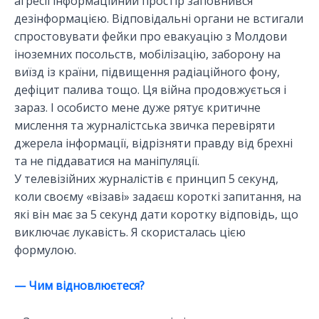
агресії інформаційний простір заповнився
дезінформацією. Відповідальні органи не встигали
спростовувати фейки про евакуацію з Молдови
іноземних посольств, мобілізацію, заборону на
виїзд із країни, підвищення радіаційного фону,
дефіцит палива тощо. Ця війна продовжується і
зараз. І особисто мене дуже рятує критичне
мислення та журналістська звичка перевіряти
джерела інформації, відрізняти правду від брехні
та не піддаватися на маніпуляції.
У телевізійних журналістів є принцип 5 секунд,
коли своєму «візаві» задаєш короткі запитання, на
які він має за 5 секунд дати коротку відповідь, що
виключає лукавість. Я скористалась цією
формулою.
— Чим відновлюєтеся?