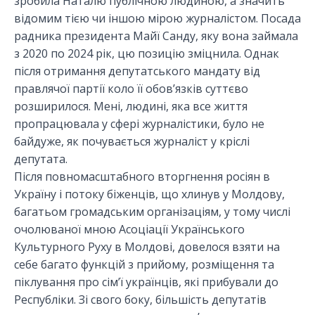
зробила Наталю публічною людиною, а значить
відомим тією чи іншою мірою журналістом. Посада
радника президента Майї Санду, яку вона займала
з 2020 по 2024 рік, цю позицію зміцнила. Однак
після отримання депутатського мандату від
правлячої партії коло її обов’язків суттєво
розширилося. Мені, людині, яка все життя
пропрацювала у сфері журналістики, було не
байдуже, як почувається журналіст у кріслі
депутата.
Після повномасштабного вторгнення росіян в
Україну і потоку біженців, що хлинув у Молдову,
багатьом громадським організаціям, у тому числі
очолюваної мною Асоціації Українського
Культурного Руху в Молдові, довелося взяти на
себе багато функцій з прийому, розміщення та
піклування про сім’ї українців, які прибували до
Республіки. Зі свого боку, більшість депутатів