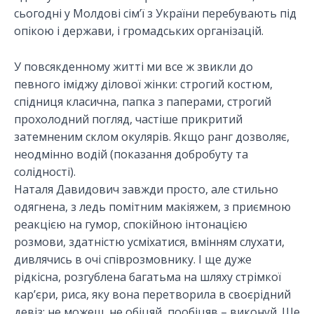
сьогодні у Молдові сім’ї з України перебувають під
опікою і держави, і громадських організацій.
У повсякденному житті ми все ж звикли до
певного іміджу ділової жінки: строгий костюм,
спідниця класична, папка з паперами, строгий
прохолодний погляд, частіше прикритий
затемненим склом окулярів. Якщо ранг дозволяє,
неодмінно водій (показання добробуту та
солідності).
Наталя Давидович завжди просто, але стильно
одягнена, з ледь помітним макіяжем, з приємною
реакцією на гумор, спокійною інтонацією
розмови, здатністю усміхатися, вмінням слухати,
дивлячись в очі співрозмовнику. І ще дуже
рідкісна, розгублена багатьма на шляху стрімкої
кар’єри, риса, яку вона перетворила в своєрідний
девіз: не можеш, не обіцяй, пообіцяв – виконуй. Ще