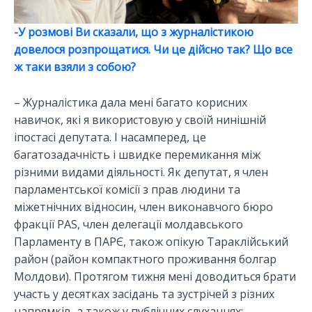
-У розмові Ви сказали, що з журналістикою
довелося розпрощатися. Чи це дійсно так? Що все
ж таки взяли з собою?
– Журналістика дала мені багато корисних
навичок, які я використовую у своїй нинішній
іпостасі депутата. І насамперед, це
багатозадачність і швидке перемикання між
різними видами діяльності. Як депутат, я член
парламентської комісії з прав людини та
міжетнічних відносин, член виконавчого бюро
фракції PAS, член делегації молдавського
Парламенту в ПАРЄ, також опікую Тараклійський
район (район компактного проживання болгар
Молдови). Протягом тижня мені доводиться брати
участь у десятках засідань та зустрічей з різних
напрямків, а також у публічних слуханнях;