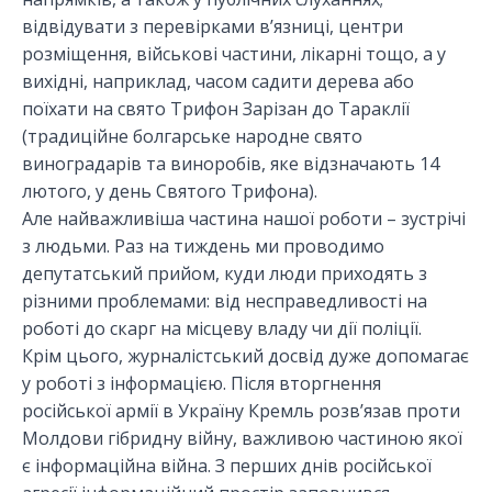
відвідувати з перевірками в’язниці, центри
розміщення, військові частини, лікарні тощо, а у
вихідні, наприклад, часом садити дерева або
поїхати на свято Трифон Зарізан до Тараклії
(традиційне болгарське народне свято
виноградарів та виноробів, яке відзначають 14
лютого, у день Святого Трифона).
Але найважливіша частина нашої роботи – зустрічі
з людьми. Раз на тиждень ми проводимо
депутатський прийом, куди люди приходять з
різними проблемами: від несправедливості на
роботі до скарг на місцеву владу чи дії поліції.
Крім цього, журналістський досвід дуже допомагає
у роботі з інформацією. Після вторгнення
російської армії в Україну Кремль розв’язав проти
Молдови гібридну війну, важливою частиною якої
є інформаційна війна. З перших днів російської