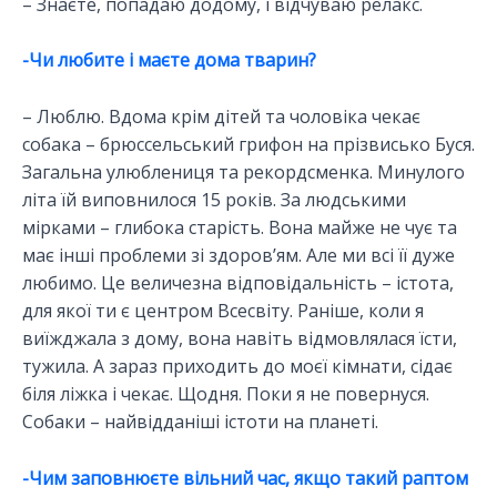
– Знаєте, попадаю додому, і відчуваю релакс.
-Чи любите і маєте дома тварин?
– Люблю. Вдома крім дітей та чоловіка чекає
собака – брюссельський грифон на прізвисько Буся.
Загальна улюблениця та рекордсменка. Минулого
літа їй виповнилося 15 років. За людськими
мірками – глибока старість. Вона майже не чує та
має інші проблеми зі здоров’ям. Але ми всі її дуже
любимо. Це величезна відповідальність – істота,
для якої ти є центром Всесвіту. Раніше, коли я
виїжджала з дому, вона навіть відмовлялася їсти,
тужила. А зараз приходить до моєї кімнати, сідає
біля ліжка і чекає. Щодня. Поки я не повернуся.
Собаки – найвідданіші істоти на планеті.
-Чим заповнюєте вільний час, якщо такий раптом