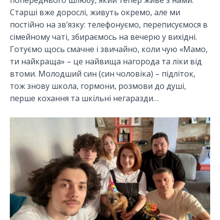
попереднього шлюбу, який тепер живе з нами.
Старші вже дорослі, живуть окремо, але ми
постійно на зв’язку: телефонуємо, переписуємося в
сімейному чаті, збираємось на вечерю у вихідні.
Готуємо щось смачне і звичайно, коли чую «Мамо,
ти найкраща» – це найвища нагорода та ліки від
втоми. Молодший син (син чоловіка) – підліток,
тож знову школа, гормони, розмови до душі,
перше кохання та шкільні негаразди…