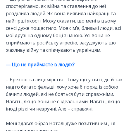
спостерігаємо, як війна та ставлення до неї
розділила людей. Як вона виявила найкращі та
найгірші якості. Можу сказати, що мені в цьому
сенсі дуже пощастило. Моя сім’я, близькі люди, всі
мої друзі на одному боці зі мною. Усі вони не
сприймають російську агресію, засуджують цю
жахливу війну та співчувають українцям.
— Що не приймаєте в людях?
– Брехню та лицемірство. Тому що у світі, де й так
надто багато фальші, хочу хоча б поряд із собою
бачити людей, які не бояться бути справжніми.
Навіть, якщо вони не є ідеальними. Навіть, якщо
іноді різкі чи незручні. Але – справжні.
Мені здався образ Наталі дуже позитивним , і я
несподівано запитала: