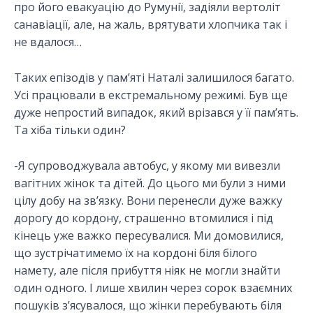
про його евакуацію до Румунії, задіяли вертоліт
санавіації, але, на жаль, врятувати хлопчика так і
не вдалося…
Таких епізодів у пам’яті Наталі залишилося багато.
Усі працювали в екстремальному режимі. Був ще
дуже непростий випадок, який врізався у її пам’ять.
Та хіба тільки один?
-Я супроводжувала автобус, у якому ми вивезли
вагітних жінок та дітей. До цього ми були з ними
цілу добу на зв’язку. Вони перенесли дуже важку
дорогу до кордону, страшенно втомилися і під
кінець уже важко пересувалися. Ми домовилися,
що зустрічатимемо їх на кордоні біля білого
намету, але після прибуття ніяк не могли знайти
один одного. І лише хвилин через сорок взаємних
пошуків з’ясувалося, що жінки перебувають біля