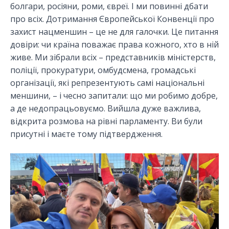
болгари, росіяни, роми, євреї. І ми повинні дбати
про всіх. Дотримання Європейської Конвенції про
захист нацменшин – це не для галочки. Це питання
довіри: чи країна поважає права кожного, хто в ній
живе. Ми зібрали всіх – представників міністерств,
поліції, прокуратури, омбудсмена, громадські
організації, які репрезентують самі національні
меншини, – і чесно запитали: що ми робимо добре,
а де недопрацьовуємо. Вийшла дуже важлива,
відкрита розмова на рівні парламенту. Ви були
присутні і маєте тому підтвердження.