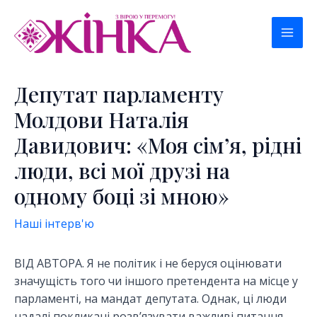
Перейти
к
Mai
содержимому
Men
Депутат парламенту
Молдови Наталія
Давидович: «Моя сім’я, рідні
люди, всі мої друзі на
одному боці зі мною»
Наші інтерв'ю
ВІД АВТОРА. Я не політик і не беруся оцінювати
значущість того чи іншого претендента на місце у
парламенті, на мандат депутата. Однак, ці люди
надалі покликані розв’язувати важливі питання