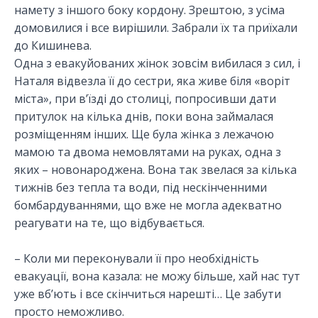
намету з іншого боку кордону. Зрештою, з усіма
домовилися і все вирішили. Забрали їх та приїхали
до Кишинева.
Одна з евакуйованих жінок зовсім вибилася з сил, і
Наталя відвезла її до сестри, яка живе біля «воріт
міста», при в’їзді до столиці, попросивши дати
притулок на кілька днів, поки вона займалася
розміщенням інших. Ще була жінка з лежачою
мамою та двома немовлятами на руках, одна з
яких – новонароджена. Вона так звелася за кілька
тижнів без тепла та води, під нескінченними
бомбардуваннями, що вже не могла адекватно
реагувати на те, що відбувається.
– Коли ми переконували її про необхідність
евакуації, вона казала: не можу більше, хай нас тут
уже вб’ють і все скінчиться нарешті… Це забути
просто неможливо.