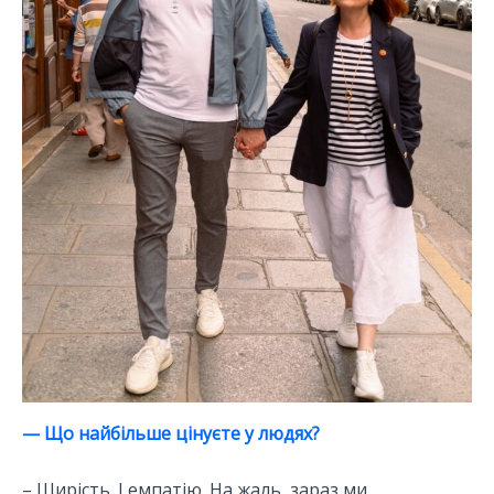
— Що найбільше цінуєте у людях?
– Щирість. І емпатію. На жаль, зараз ми