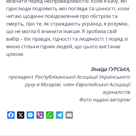
мовчати перед несправедливістю. Коли я бачу, які
гідні люди поділяють мої погляди та цінності, коли
читаю щоденні повідомлення про обстріли та
смерть, про те, як страждають українці, я розумію,
що не могла б вчинити інакше. Я зробила свій
вибір – бік правди, гідності та людяності. І поряд зі
мною стільки гідних людей, що цього вистачає
цілком.
Зінаїда ГУРСЬКА,
президент Республіканської Асоціації Українського
руху в Молдові, член Європейської Асоціації
журналістів
Фото надані автором
F
X
M
V
W
T
E
a
e
i
h
e
m
c
s
b
a
l
a