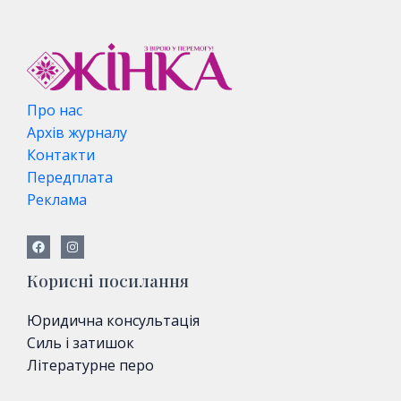
e
s
e
t
e
i
b
e
r
s
g
l
o
n
A
r
o
g
p
a
k
e
p
m
r
Про нас
Архів журналу
Контакти
Передплата
Реклама
Корисні посилання
Юридична консультація
Силь і затишок
Літературне перо