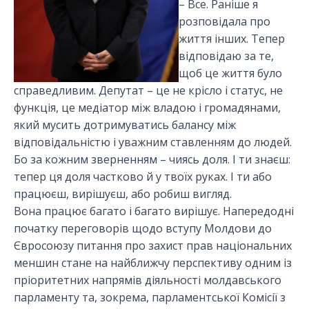
– Все. Раніше я
розповідала про
життя інших. Тепер
відповідаю за те,
щоб це життя було
справедливим. Депутат – це не крісло і статус, не
функція, це медіатор між владою і громадянами,
який мусить дотримуватись балансу між
відповідальністю і уважним ставленням до людей.
Бо за кожним зверненням – чиясь доля. І ти знаєш:
тепер ця доля частково й у твоїх руках. І ти або
працюєш, вирішуєш, або робиш вигляд.
Вона працює багато і багато вирішує. Напередодні
початку переговорів щодо вступу Молдови до
Євросоюзу питання про захист прав національних
меншин стане на найближчу перспективу одним із
пріоритетних напрямів діяльності молдавського
парламенту та, зокрема, парламентської Комісії з