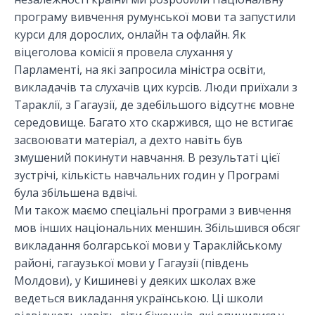
програму вивчення румунської мови та запустили
курси для дорослих, онлайн та офлайн. Як
віцеголова комісії я провела слухання у
Парламенті, на які запросила міністра освіти,
викладачів та слухачів цих курсів. Люди приїхали з
Тараклії, з Гагаузії, де здебільшого відсутнє мовне
середовище. Багато хто скаржився, що не встигає
засвоювати матеріал, а дехто навіть був
змушений покинути навчання. В результаті цієї
зустрічі, кількість навчальних годин у Програмі
була збільшена вдвічі.
Ми також маємо спеціальні програми з вивчення
мов інших національних меншин. Збільшився обсяг
викладання болгарської мови у Тараклійському
районі, гагаузької мови у Гагаузії (південь
Молдови), у Кишиневі у деяких школах вже
ведеться викладання українською. Ці школи