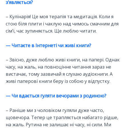
з’являється?
– Кулінарія! Це моя терапія та медитація. Коли я
стою біля плити і чаклую над чимось смачним для
сім’ї, час зупиняється. Ще люблю читати.
— Читаєте в Інтернеті чи живі книги?
– Звісно, дуже люблю живі книги, на папері. Однак
часу, на жаль, на повноцінне читання зараз не
вистачає, тому зазвичай я слухаю аудіокниги. А
живі паперові книги беру із собою у відпустку.
— Чи вдається гуляти вечорами з родиною?
– Раніше ми з чоловіком гуляли дуже часто,
щовечора. Тепер це трапляється набагато рідше,
на жаль. Рутина не залишає ні часу, ні сили. Ми