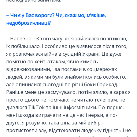
– Чи є у Вас вороги? Чи, скажімо, м’якіше,
недоброзичливці?
– Напевно… З того часу, як я зайнялася політикою,
їх побільшало. І особливо це виявилося після того,
як розпочалася війна в сусідній Україні. Це дуже
помітно по хейт-атакам, явно кимось
відрежисованими, і за постами в соцмережах
людей, з якими ми були знайомі колись особисто,
але опинилися сьогодні по різні боки барикад.
Раніше мене це засмучувало, потім злило, а зараз я
просто цього не помічаю: не читаю телеграм, не
дивлюся TikTok та інші інфосмітники. По-перше,
мені шкода витрачати на це час і нерви, а по-
друге, я розумію: така ціна за мій вибір –
протистояти злу, відстоювати людську гідність і не