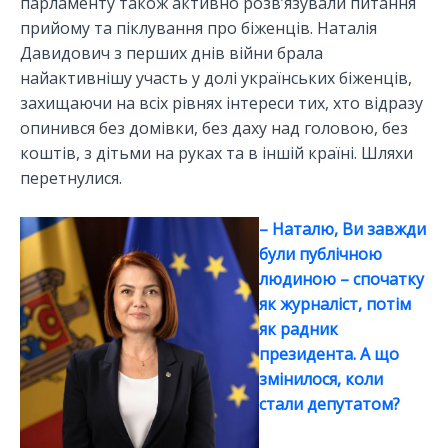
парламенту також активно розв’язували питання
прийому та піклування про біженців. Наталія
Давидович з перших днів війни брала
найактивнішу участь у долі українських біженців,
захищаючи на всіх рівнях інтереси тих, хто відразу
опинився без домівки, без даху над головою, без
коштів, з дітьми на руках та в іншій країні. Шляхи
перетнулися.
– Наталю, Ви завжди
були публічною
людиною – спочатку
як журналіст, потім
як радник
президента. А що
змінилося, коли
стали депутатом?