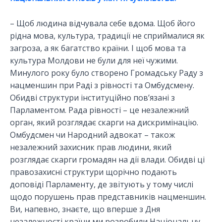
– Щоб людина відчувала себе вдома. Щоб його
рідна мова, культура, традиції не сприймалися як
загроза, а як багатство країни. І щоб мова та
культура Молдови не були для неї чужими.
Минулого року було створено Громадську Раду з
нацменшин при Раді з рівності та Омбудсмену.
Обидві структури інституційно пов’язані з
Парламентом. Рада рівності – це незалежний
орган, який розглядає скарги на дискримінацію.
Омбудсмен чи Народний адвокат – також
незалежний захисник прав людини, який
розглядає скарги громадян на дії влади. Обидві ці
правозахисні структури щорічно подають
доповіді Парламенту, де звітують у тому числі
щодо порушень прав представників нацменшин.
Ви, напевно, знаєте, що вперше з Дня
незалежності країни ми розробили Національну