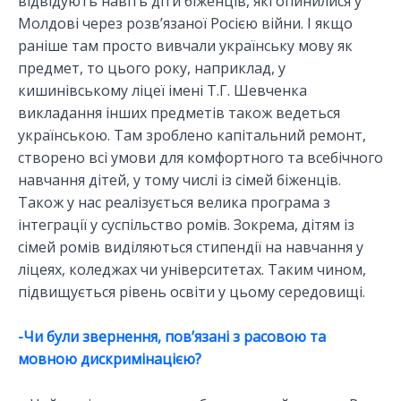
відвідують навіть діти біженців, які опинилися у
Молдові через розв’язаної Росією війни. І якщо
раніше там просто вивчали українську мову як
предмет, то цього року, наприклад, у
кишинівському ліцеї імені Т.Г. Шевченка
викладання інших предметів також ведеться
українською. Там зроблено капітальний ремонт,
створено всі умови для комфортного та всебічного
навчання дітей, у тому числі із сімей біженців.
Також у нас реалізується велика програма з
інтеграції у суспільство ромів. Зокрема, дітям із
сімей ромів виділяються стипендії на навчання у
ліцеях, коледжах чи університетах. Таким чином,
підвищується рівень освіти у цьому середовищі.
-Чи були звернення, пов’язані з расовою та
мовною дискримінацією?