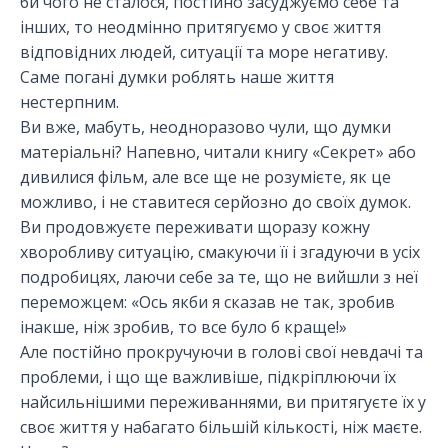
би чого не сталося, постійно засуджуємо себе та
інших, то неодмінно притягуємо у своє життя
відповідних людей, ситуації та море негативу.
Саме погані думки роблять наше життя
нестерпним.
Ви вже, мабуть, неодноразово чули, що думки
матеріальні? Напевно, читали книгу «Секрет» або
дивилися фільм, але все ще не розумієте, як це
можливо, і не ставитеся серйозно до своїх думок.
Ви продовжуєте переживати щоразу кожну
хворобливу ситуацію, смакуючи її і згадуючи в усіх
подробицях, лаючи себе за те, що не вийшли з неї
переможцем: «Ось якби я сказав не так, зробив
інакше, ніж зробив, то все було б краще!»
Але постійно прокручуючи в голові свої невдачі та
проблеми, і що ще важливіше, підкріплюючи їх
найсильнішими переживаннями, ви притягуєте їх у
своє життя у набагато більшій кількості, ніж маєте.