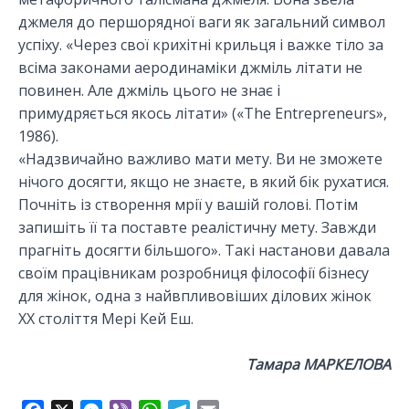
джмеля до першорядної ваги як загальний символ
успіху. «Через свої крихітні крильця і важке тіло за
всіма законами аеродинаміки джміль літати не
повинен. Але джміль цього не знає і
примудряється якось літати» («The Entrepreneurs»,
1986).
«Надзвичайно важливо мати мету. Ви не зможете
нічого досягти, якщо не знаєте, в який бік рухатися.
Почніть із створення мрії у вашій голові. Потім
запишіть її та поставте реалістичну мету. Завжди
прагніть досягти більшого». Такі настанови давала
своїм працівникам розробниця філософії бізнесу
для жінок, одна з найвпливовіших ділових жінок
XX століття Мері Кей Еш.
Тамара МАРКЕЛОВА