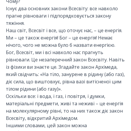
Чому?
Існує два основних закони Всесвіту: все навколо
прагне рівноваги і підпорядковується закону
тяжіння.
Наш світ, Всесвіт і все, що оточує нас, – це енергія.
Ми – це також енергія! Бог – це енергія! Немає
нічого, чого не можна було б назвати енергією.
Бог, Всесвіт, ми і всі навколо нас прагнуть
рівноваги. Це незаперечний закон Всесвіту. Навіть
із фізики ви знаєте це. Згадайте закон Архімеда,
який свідчить: «На тіло, занурене в рідину (або газ),
діє сила, що виштовхує, рівна вазі витісненої цим
тілом рідини (або газу)».
Оскільки все: і вода, і газ, і повітря, і думки,
матеріальні предмети, живі та неживі – це енергія
на молекулярному рівні, то на них також діє закон
Всесвіту, відкритий Архімедом.
Іншими словами, цей закон можна