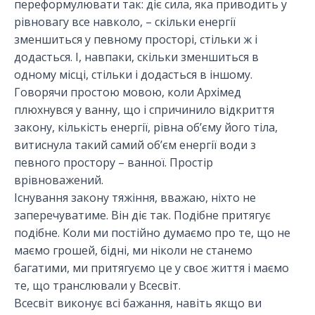
переформулювати так: діє сила, яка приводить у
рівновагу все навколо, – скільки енергії
зменшиться у певному просторі, стільки ж і
додасться. І, навпаки, скільки зменшиться в
одному місці, стільки і додасться в іншому.
Говорячи простою мовою, коли Архімед
плюхнувся у ванну, що і спричинило відкриття
закону, кількість енергії, рівна об’єму його тіла,
витиснула такий самий об’єм енергії води з
певного простору – ванної. Простір
врівноважений.
Існування закону тяжіння, вважаю, ніхто не
заперечуватиме. Він діє так. Подібне притягує
подібне. Коли ми постійно думаємо про те, що не
маємо грошей, бідні, ми ніколи не станемо
багатими, ми притягуємо це у своє життя і маємо
те, що транслювали у Всесвіт.
Всесвіт виконує всі бажання, навіть якщо ви