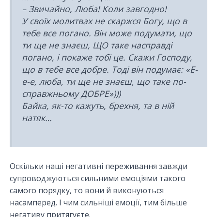
– Звичайно, Люба! Коли завгодно!
У своїх молитвах не скаржся Богу, що в
тебе все погано. Він може подумати, що
ти ще не знаєш, ЩО таке насправді
погано, і покаже тобі це. Скажи Господу,
що в тебе все добре. Тоді він подумає: «Е-
е-е, люба, ти ще не знаєш, що таке по-
справжньому ДОБРЕ»)))
Байка, як-то кажуть, брехня, та в ній
натяк…
Оскільки наші негативні переживання завжди
супроводжуються сильними емоціями такого
самого порядку, то вони й виконуються
насамперед. І чим сильніші емоції, тим більше
негативу притягуєте.