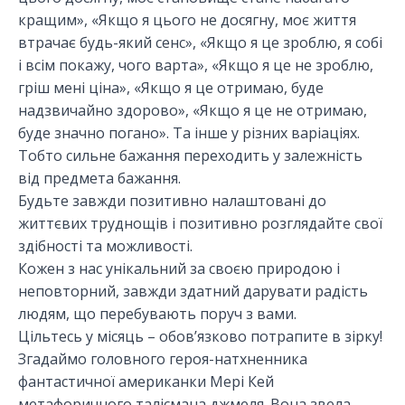
кращим», «Якщо я цього не досягну, моє життя
втрачає будь-який сенс», «Якщо я це зроблю, я собі
і всім покажу, чого варта», «Якщо я це не зроблю,
гріш мені ціна», «Якщо я це отримаю, буде
надзвичайно здорово», «Якщо я це не отримаю,
буде значно погано». Та інше у різних варіаціях.
Тобто сильне бажання переходить у залежність
від предмета бажання.
Будьте завжди позитивно налаштовані до
життєвих труднощів і позитивно розглядайте свої
здібності та можливості.
Кожен з нас унікальний за своєю природою і
неповторний, завжди здатний дарувати радість
людям, що перебувають поруч з вами.
Цільтесь у місяць – обов’язково потрапите в зірку!
Згадаймо головного героя-натхненника
фантастичної американки Мері Кей
метафоричного талісмана джмеля. Вона звела