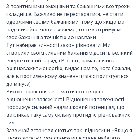
З позитивними емоціями та бажаннями все трохи
складніше. Важливо не перестаратися, не стати
одержими своїми бажаннями, тому що якщо ми
надзвичайно чогось хочемо, то теж отримуємо
своє бажання з точністю до навпаки.
Тут набирає чинності закон рівноваги. Ми
створили своїм сильним бажанням досить великий
енергетичний заряд, і Всесвіт, намагаючись
врівноважити енергію, видає нам те, чого бажали,
але в протилежному значенні (плюс притягується
до мінуса).
Високе значення автоматично створює
відношення залежності. Відношення залежності
породжує сильний надлишковий потенціал, що
викликає таку саму сильну протидію рівноважних
сил.
Зазвичай встановлюються такі відносини: «Якщо я
цього досягну, моє становище стане набагато