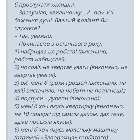
б прослухати колишні.
– Зрозуміло, хвилиночку… А, ось! Усі
бажання душі. Важкий фоліант! Ви
слухаєте?
– Так, уважно.
– Починаємо з останнього року:
1) набридла ця робота! (виконано,
робота набридла!);
2) чоловік не звертає уваги (виконано, не
звертає уваги!);
3) ой, мені б трохи грошей (виконано, на
хліб вистачило, на чоботи не потягнеш!);
4) подруги – дурепи (виконано);
5) мені б хоч якусь квартирку (виконано,
на 10 поверсі під самим дахом, дах тече,
адже просила якусь!);
6) мені б хоч якусь маленьку машинку
(отримай «Запорожця» горбатого);