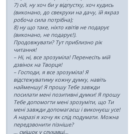
7) ой, ну хоч би у відпустку, хоч кудись
(виконано, до свекрухи на дачу, їй якраз
робоча сила потрібна);
8) ну що таке, ніхто квітів не подарує
(виконано, не подарує!).
Продовжувати? Тут приблизно рік
читання!
– Ні, ні, все зрозуміла! Перенесіть мій
дзвінок на Творця!
– Господи, я все зрозуміла! Я
відстежуватиму кожну думку, навіть
найменшу! Я прошу Тебе завжди
посилати мені позитивні думки! Я прошу
Тебе допомогти мені зрозуміти, що Ти
мені завжди допомагаєш і виконуєш усе!
А наразі я хочу як слід подумати. Можна
передзвонити пізніше?
… смішок у слухавці…