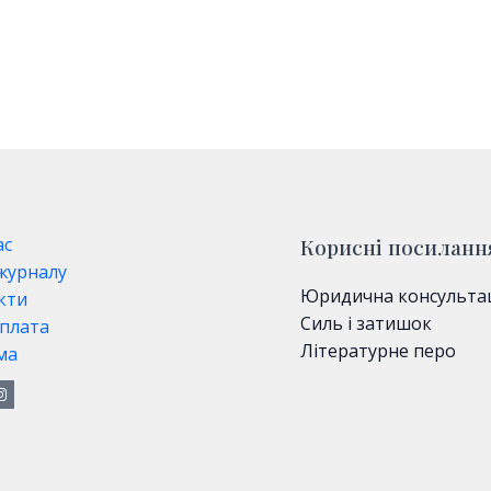
ас
Корисні посиланн
 журналу
Юридична консульта
кти
Силь і затишок
плата
Літературне перо
ма